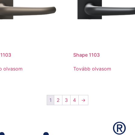
 1103
Shape 1103
b olvasom
Tovább olvasom
1
2
3
4
→