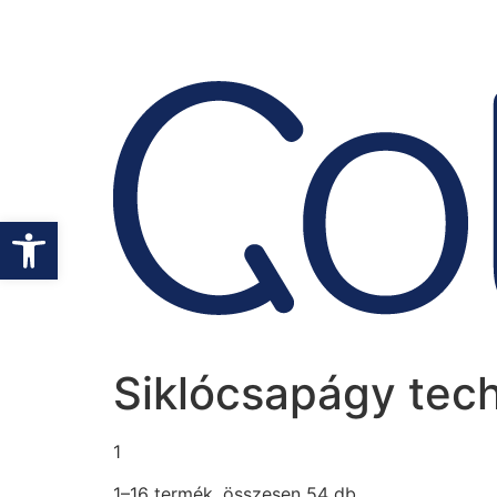
Eszköztár megnyitása
Siklócsapágy tech
1
1–16 termék, összesen 54 db