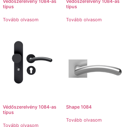
Védőszerelvény 1084-as
Védőszerelvény 1084-as
típus
típus
Tovább olvasom
Tovább olvasom
Védőszerelvény 1084-as
Shape 1084
típus
Tovább olvasom
Tovább olvasom