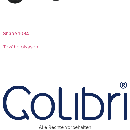
Shape 1084
Tovább olvasom
Alle Rechte vorbehalten