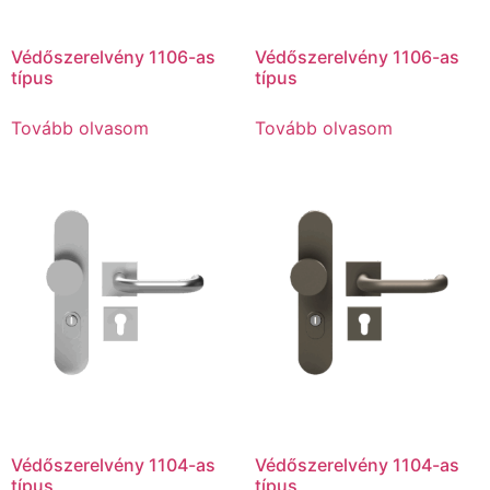
Védőszerelvény 1106-as
Védőszerelvény 1106-as
típus
típus
Tovább olvasom
Tovább olvasom
Védőszerelvény 1104-as
Védőszerelvény 1104-as
típus
típus