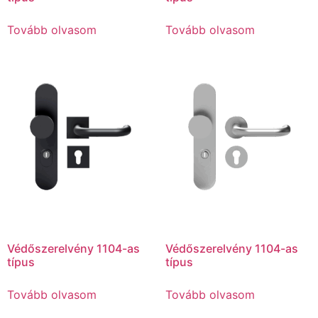
Tovább olvasom
Tovább olvasom
Védőszerelvény 1104-as
Védőszerelvény 1104-as
típus
típus
Tovább olvasom
Tovább olvasom