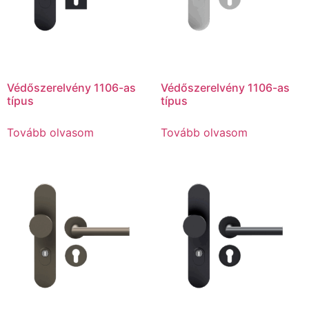
Védőszerelvény 1106-as
Védőszerelvény 1106-as
típus
típus
Tovább olvasom
Tovább olvasom