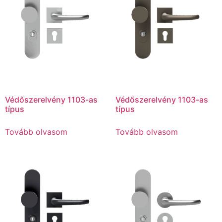
Védőszerelvény 1103-as
Védőszerelvény 1103-as
típus
típus
Tovább olvasom
Tovább olvasom