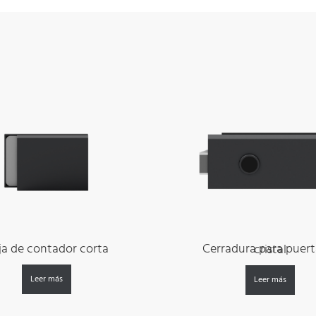
ja de contador corta
Cerradura para puerta de cristal
Leer más
Leer más