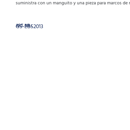
suministra con un manguito y una pieza para marcos de 
ART. NR.:
GS-EBS2013