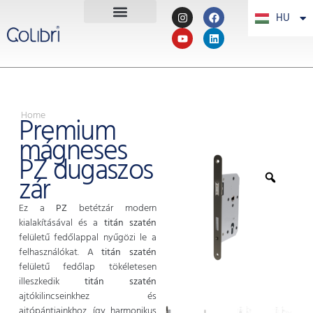
HU
PT
Home
Premium
mágneses
PZ dugaszos
zár
Ez a
PZ
betétzár modern
kialakításával és a
titán szatén
felületű fedőlappal nyűgözi le a
felhasználókat. A
titán szatén
felületű fedőlap tökéletesen
illeszkedik
titán szatén
ajtókilincseinkhez és
ajtópántjainkhoz, így harmonikus