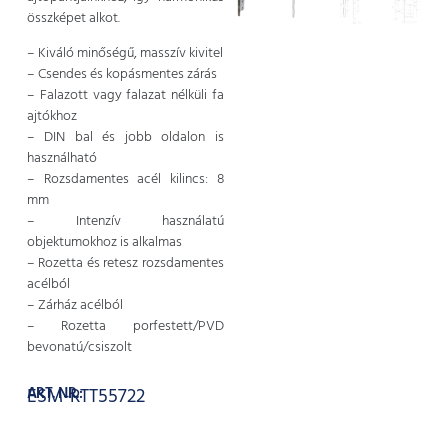
összképet alkot.
– Kiváló minőségű, masszív kivitel
– Csendes és kopásmentes zárás
– Falazott vagy falazat nélküli fa
ajtókhoz
– DIN bal és jobb oldalon is
használható
– Rozsdamentes acél kilincs: 8
mm
– Intenzív használatú
objektumokhoz is alkalmas
– Rozetta és retesz rozsdamentes
acélból
– Zárház acélból
– Rozetta porfestett/PVD
bevonatú/csiszolt
ART. NR.:
ESM-RTT55722