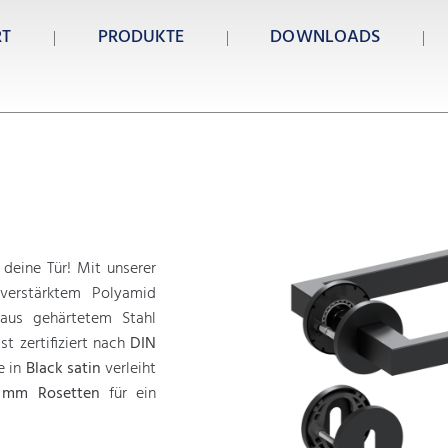
RT
PRODUKTE
DOWNLOADS
 deine Tür! Mit unserer
verstärktem Polyamid
us gehärtetem Stahl
st zertifiziert nach
DIN
e in
Black satin
verleiht
 mm Rosetten
für ein