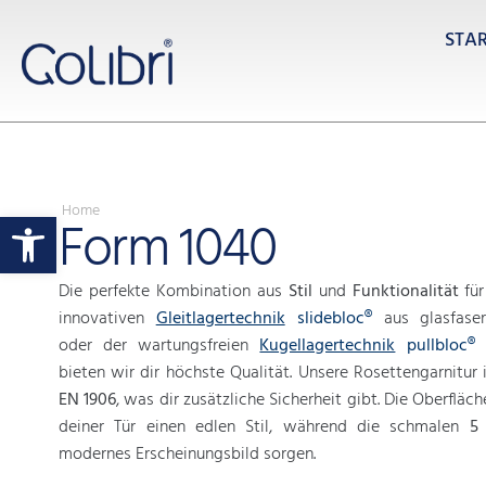
STA
Home
Werkzeugleiste öffnen
Form 1040
Die perfekte Kombination aus
Stil
und
Funktionalität
für
innovativen
Gleitlagertechnik
slidebloc®
aus glasfaser
oder der wartungsfreien
Kugellagertechnik
pullbloc®
a
bieten wir dir höchste Qualität. Unsere Rosettengarnitur i
EN 1906
, was dir zusätzliche Sicherheit gibt. Die Oberfläch
deiner Tür einen edlen Stil, während die schmalen
5
modernes Erscheinungsbild sorgen.