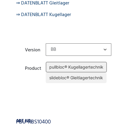
⇒ DATENBLATT Gleitlager
⇒ DATENBLATT Kugellager
Version
pullbloc® Kugellagertechnik
Product
slidebloc® Gleitlagertechnik
Zurücksetzen
In den Warenkorb
ART. NR.:
PBU-RBS10400