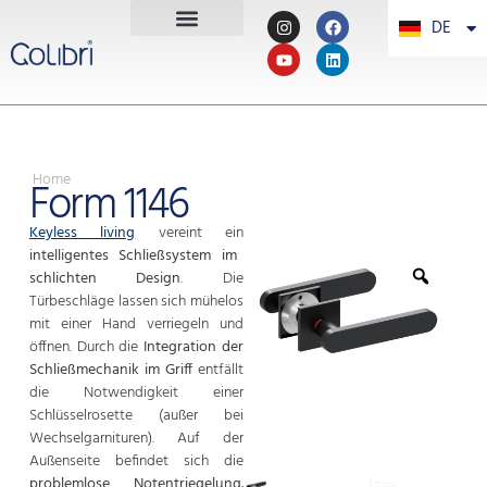
DE
PT
Home
Form 1146
Keyless living
vereint ein
intelligentes Schließsystem im
schlichten Design
. Die
Türbeschläge lassen sich mühelos
mit einer Hand verriegeln und
öffnen. Durch die
Integration der
Schließmechanik im Griff
entfällt
die Notwendigkeit einer
Schlüsselrosette (außer bei
Wechselgarnituren). Auf der
Außenseite befindet sich die
problemlose Notentriegelung.