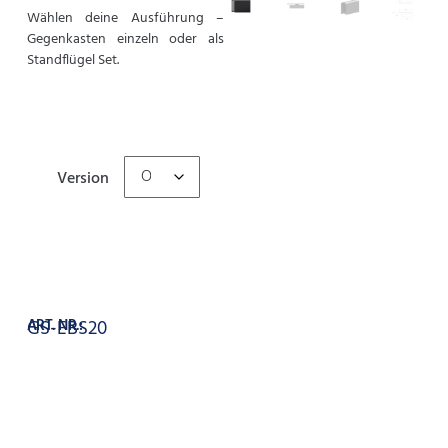
Wählen deine Ausführung –
Gegenkasten einzeln oder als
Standflügel Set.
Version
In den Warenkorb
ART. NR.:
GS-EBS20