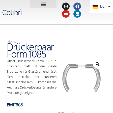
DE
PT
Home
Drückerpaar
Form 1085
Unser Drückerpaar
Form 1085 in
Edelstahl matt
ist die ideale
Ergänzung für Glastüren und lässt
sich perfekt mit unseren
Glastürschlössern kombinieren.
Auch als Drückerlösung für andere
Projekte geeeignet.
ART. NR.:
DM1085