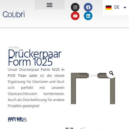
DE
PT
Home
Drückerpaar
Form 1025
Unser Drückerpaar
Form 1025 in
PVD Titan satin
ist die ideale
Ergänzung für Glastüren und lässt
sich perfekt mit unseren
Glastürschlössern kombinieren.
Auch als Drückerlösung für andere
Projekte geeeignet.
ART. NR.:
DTT1025