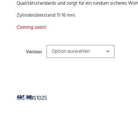
Qualitätsstandards und sorgt für ein rundum sicheres Woh
Zylinderüberstand 11-16 mm.
Coming soon!
Version
In den Warenkorb
ART. NR.:
SIC-RBS1025