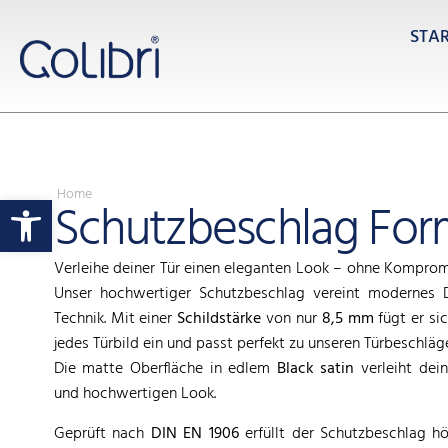
STA
Home
Werkzeugleiste öffnen
Schutzbeschlag For
Verleihe deiner Tür einen eleganten Look – ohne Kompromi
Unser hochwertiger Schutzbeschlag vereint modernes D
Technik. Mit einer
Schildstärke
von nur
8,5 mm
fügt er sic
jedes Türbild ein und passt perfekt zu unseren Türbeschläg
Die matte Oberfläche in edlem
Black satin
verleiht dei
und hochwertigen Look.
Geprüft nach
DIN EN 1906
erfüllt der Schutzbeschlag h