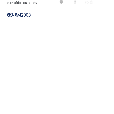
escritórios ou hotéis.
ART. NR.:
GS-RM2003