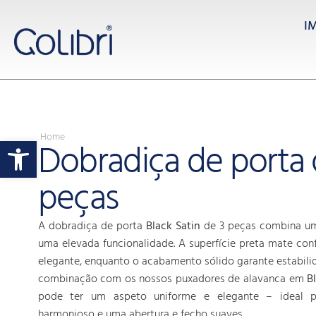
I
Home
Open toolbar
Dobradiça de porta 
peças
A dobradiça de porta
Black Satin
de 3 peças combina u
uma elevada funcionalidade. A superfície preta mate con
elegante, enquanto o acabamento sólido garante estabili
combinação com os nossos puxadores de alavanca em
B
pode ter um aspeto uniforme e elegante – ideal 
harmonioso e uma abertura e fecho suaves.