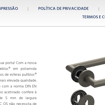
MPRESSÃO
POLÍTICA DE PRIVACIDADE
TERMOS E C
 sua porta! Com a nossa
debloc® em poliamida
os de esferas pullbloc®
ais elevada qualidade.
do com a norma DIN EN
nio acetinado confere à
 de 5 mm de largura
C OS não necessita de