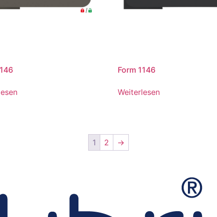
1146
Form 1146
lesen
Weiterlesen
1
2
→