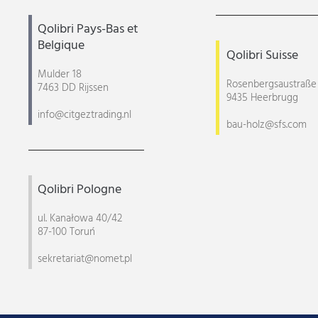
Qolibri Pays-Bas et
Belgique
Qolibri Suisse
Mulder 18
Rosenbergsaustraße
7463 DD Rijssen
9435 Heerbrugg
info@citgeztrading.nl
bau-holz@sfs.com
Qolibri Pologne
ul. Kanałowa 40/42
87-100 Toruń
sekretariat@nomet.pl