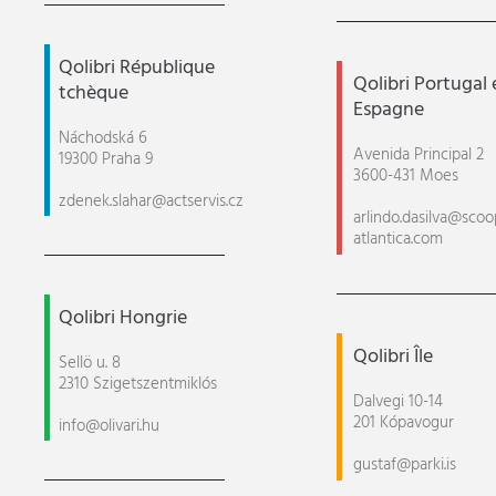
Qolibri République
Qolibri Portugal 
tchèque
Espagne
Náchodská 6
Avenida Principal 2
19300 Praha 9
3600-431 Moes
zdenek.slahar@actservis.cz
arlindo.dasilva@scoo
atlantica.com
Qolibri Hongrie
Qolibri Île
Sellö u. 8
2310 Szigetszentmiklós
Dalvegi 10-14
201 Kópavogur
info@olivari.hu
gustaf@parki.is