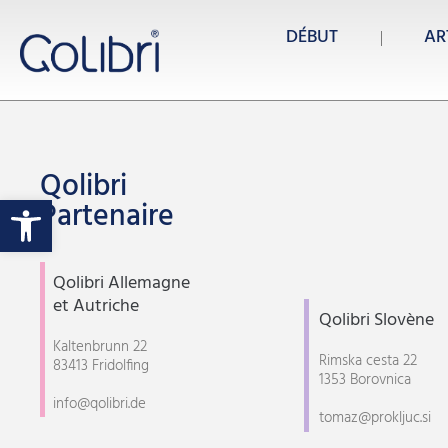
DÉBUT
AR
Qolibri
Ouvrir la barre d’outils
Partenaire
Qolibri Allemagne
et Autriche
Qolibri Slovène
Kaltenbrunn 22
Rimska cesta 22
83413 Fridolfing
1353 Borovnica
info@qolibri.de
tomaz@prokljuc.si