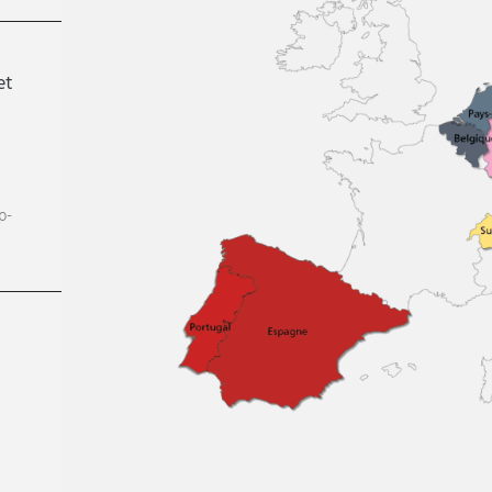
et
p-