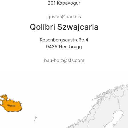
201 Kópavogur
gustaf@parki.is
Qolibri Szwajcaria
Rosenbergsaustraße 4
9435 Heerbrugg
bau-holz@sfs.com