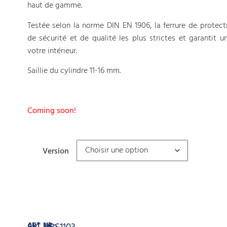
haut de gamme.
Testée selon la norme DIN EN 1906, la ferrure de protec
de sécurité et de qualité les plus strictes et garantit u
votre intérieur.
Saillie du cylindre 11-16 mm.
Coming soon!
Version
Ajouter au panier
ART. NR.: