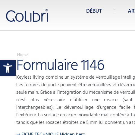
DÉBUT
AR
Home
Formulaire 1146
Ouvrir la barre d’outils
Keyless living combine un système de verrouillage intellig
Les ferrures de porte peuvent être verrouillées et déverro
seule main. Grâce à l’intégration du mécanisme de verrouil
n’est plus nécessaire d’utiliser une rosace (sauf
interchangeables). Le déverrouillage d’urgence facile 
l’extérieur. La surface en acier inoxydable mat confère à ta
tandis que les rosaces étroites de 5 mm lui donnent un a
⇒ FICHE TECHNIQUE Hidden hero