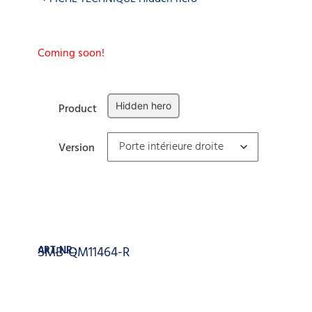
Coming soon!
Hidden hero
Product
Version
Effacer
Ajouter au panier
ART. NR.:
SMB-QM11464-R