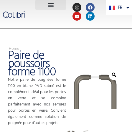
FR
PT
Home
Paire de
poussoirs
forme 1100
Notre paire de poignées forme
1100 en titane PVD satiné est le
complément idéal pour les portes
en verre et se combine
parfaitement avec nos serrures
pour portes en verre. Convient
également comme solution de
poignée pour d’autres projets.