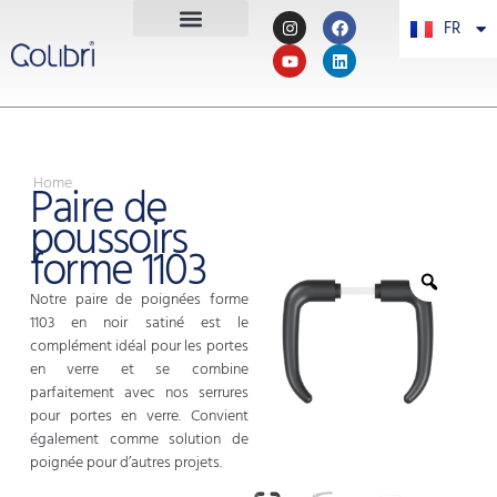
FR
PT
Home
Paire de
poussoirs
forme 1103
Notre paire de poignées forme
1103 en noir satiné est le
complément idéal pour les portes
en verre et se combine
parfaitement avec nos serrures
pour portes en verre. Convient
également comme solution de
poignée pour d’autres projets.