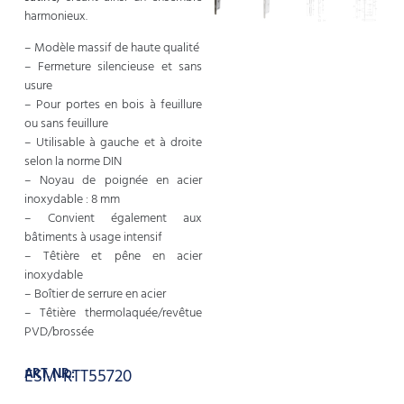
harmonieux.
– Modèle massif de haute qualité
– Fermeture silencieuse et sans
usure
– Pour portes en bois à feuillure
ou sans feuillure
– Utilisable à gauche et à droite
selon la norme DIN
– Noyau de poignée en acier
inoxydable : 8 mm
– Convient également aux
bâtiments à usage intensif
– Têtière et pêne en acier
inoxydable
– Boîtier de serrure en acier
– Têtière thermolaquée/revêtue
PVD/brossée
ART. NR.:
ESM-RTT55720