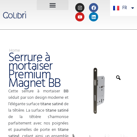
FR
PT
Home
Serrure à
mortaiser
Premium
Magnet BB
Cette serrure à mortaiser
BB
séduit par son design moderne et
l’élégante surface
titane satiné
de
la têtière. La surface
titane satiné
de la têtière s’harmonise
parfaitement avec nos poignées
et paumelles de porte en
titane
satiné
, créant ainsi un ensemble