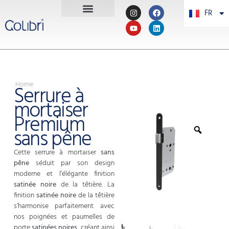
FR
PT
Home
Serrure à
mortaiser
Premium
sans pêne
Cette serrure à mortaiser
sans
pêne
séduit par son design
moderne et l’élégante finition
satinée noire
de la têtière. La
finition
satinée noire
de la têtière
s’harmonise parfaitement avec
nos poignées et paumelles de
porte
satinées
noires
, créant ainsi