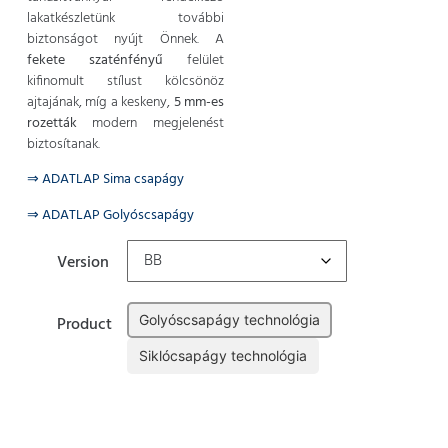
lakatkészletünk további
biztonságot nyújt Önnek. A
fekete szaténfényű
felület
kifinomult stílust kölcsönöz
ajtajának, míg a keskeny,
5 mm-es
rozetták
modern megjelenést
biztosítanak.
⇒ ADATLAP Sima csapágy
⇒ ADATLAP Golyóscsapágy
Version
Golyóscsapágy technológia
Product
Siklócsapágy technológia
Törlés