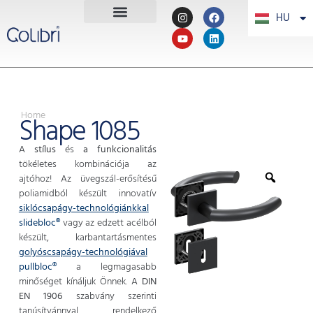
HU
PT
Home
Shape 1085
A
stílus
és
a funkcionalitás
tökéletes kombinációja az
ajtóhoz! Az üvegszál-erősítésű
poliamidból készült innovatív
siklócsapágy-technológiánkkal
slidebloc®
vagy az edzett acélból
készült, karbantartásmentes
golyóscsapágy-technológiával
pullbloc®
a legmagasabb
minőséget kínáljuk Önnek. A
DIN
EN 1906
szabvány szerinti
tanúsítvánnyal rendelkező