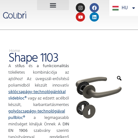
HU
PT
Home
Shape 1103
A
stílus
és
a funkcionalitás
tökéletes kombinációja az
ajtóhoz! Az üvegszál-erősítésű
poliamidból készült innovatív
siklócsapágy-technológiánkkal
slidebloc®
vagy az edzett acélból
készült, karbantartásmentes
golyóscsapágy-technológiával
pullbloc®
a legmagasabb
minőséget kínáljuk Önnek. A
DIN
EN 1906
szabvány szerinti
tanúsítvánnyal rendelkező