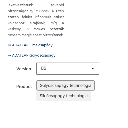
lakatkészletünk további
biztonságot nyújt Önnek. A
Titán
szatén
felület kifinomult stílust
kölcsönöz ajtajának, míg a
keskeny,
5 mm-es rozetták
modern megjelenést biztosítanak.
⇒ ADATLAP Sima csapágy
⇒ ADATLAP Golyóscsapágy
Version
Golyóscsapágy technológia
Product
Siklócsapágy technológia
Törlés
Kosárba teszem