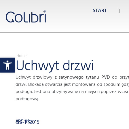
START
Home
Otwórz pasek narzędzi
Uchwyt drzwi
Uchwyt drzwiowy z
satynowego tytanu PVD
do przyt
drzwi. Blokada otwarcia jest montowana od spodu międz
podłogą. Jest ono utrzymywane na miejscu poprzez wciśni
podłogową.
ART. NR.:
GS-TT2015