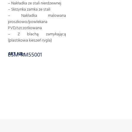
– Nakładka ze stali nierdzewnej
– Skrzynka zamka ze stali
– Nakładka malowana
proszkowo/powlekana
PVD/szczotkowana
– Z blachą zamykającą
(plastikowa kieszeń rygla)
ART. NR.:
ESM-RM55001