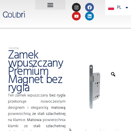
PL
PT
Home
Zamek
wpuszczany
Premium
Magnet bez
rygla
Ten zamek wpuszczany
bez rygla
przekonuje nowoczesnym
designem i elegancką
matową
powierzchnią
ze stali szlachetnej
na klamce.
Matowa
powierzchnia
klamki ze
stali szlachetnej