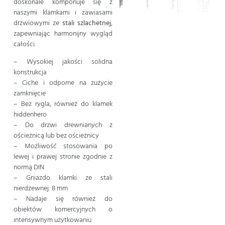
doskonale komponuje się z
naszymi klamkami i zawiasami
drzwiowymi ze
stali szlachetnej
,
zapewniając harmonijny wygląd
całości.
– Wysokiej jakości solidna
konstrukcja
– Ciche i odporne na zużycie
zamknięcie
– Bez rygla, również do klamek
hiddenhero
– Do drzwi drewnianych z
ościeżnicą lub bez ościeżnicy
– Możliwość stosowania po
lewej i prawej stronie zgodnie z
normą DIN
– Gniazdo klamki ze stali
nierdzewnej: 8 mm
– Nadaje się również do
obiektów komercyjnych o
intensywnym użytkowaniu