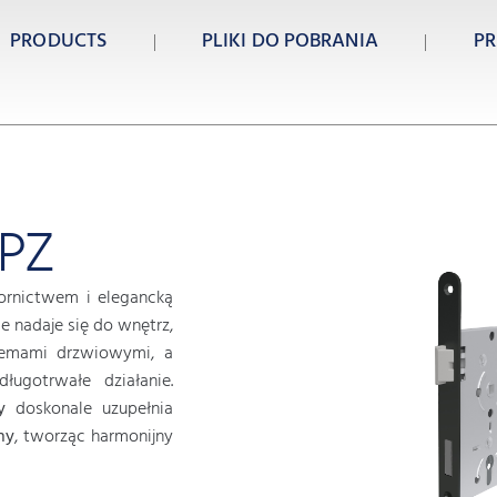
PRODUCTS
PLIKI DO POBRANIA
PR
 PZ
nictwem i elegancką
ie nadaje się do wnętrz,
temami drzwiowymi, a
ugotrwałe działanie.
y
doskonale uzupełnia
ny
, tworząc harmonijny