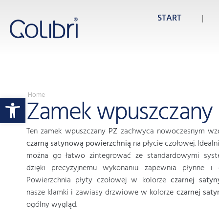
START
Home
Otwórz pasek narzędzi
Zamek wpuszczany
Ten zamek wpuszczany
PZ
zachwyca nowoczesnym wzor
czarną satynową powierzchnią
na płycie czołowej. Idealn
można go łatwo zintegrować ze standardowymi sys
dzięki precyzyjnemu wykonaniu zapewnia płynne i dł
Powierzchnia płyty czołowej w kolorze
czarnej
satyn
nasze klamki i zawiasy drzwiowe w kolorze
czarnej saty
ogólny wygląd.