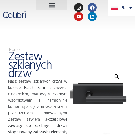
PL
PT
Home
Zestaw
szklanych
drzwi
Nasz zestaw szklanych drzwi w
kolorze
Black Satin
zachwyca
eleganckim, matowym czarnym
wzornictwem i harmonijnie
komponuje się z nowoczesnymi
przestrzeniami mieszkalnymi.
Zestaw zawiera
3-częściowe
zawiasy do szklanych drzwi,
stopniowany zatrzask i elementy