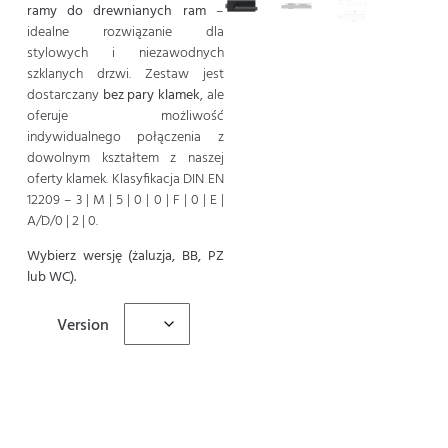
ramy do drewnianych ram
–
idealne rozwiązanie dla
stylowych i niezawodnych
szklanych drzwi. Zestaw jest
dostarczany
bez pary klamek
, ale
oferuje możliwość
indywidualnego połączenia z
dowolnym kształtem z naszej
oferty klamek. Klasyfikacja DIN EN
12209 – 3 | M | 5 | 0 | 0 | F | 0 | E |
A/D/0 | 2 | 0.
Wybierz wersję (żaluzja, BB, PZ
lub WC).
Version
Dodaj do koszyka