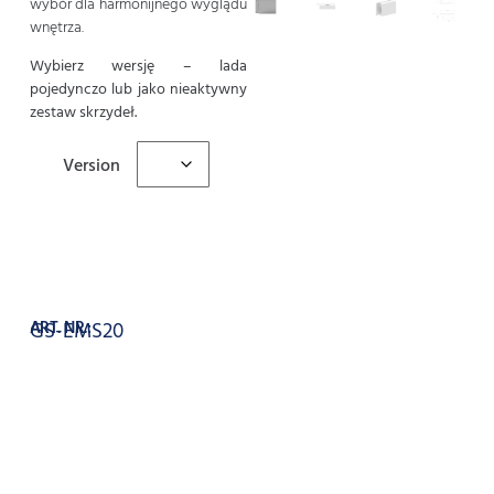
wybór dla harmonijnego wyglądu
wnętrza.
Wybierz wersję – lada
pojedynczo lub jako nieaktywny
zestaw skrzydeł.
Version
Dodaj do koszyka
ART. NR.:
GS-EMS20