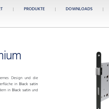
RT
PRODUKTE
DOWNLOADS
emium
dernes Design und die
rfläche in
Black satin
dern in
Black satin
und