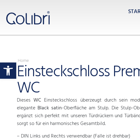
STA
Home
Werkzeugleiste öffnen
Einsteckschloss Pr
WC
Dieses
WC
Einsteckschloss überzeugt durch sein mo
elegante
Black satin
-Oberfläche am Stulp. Die Stulp-Obe
ergänzt sich perfekt mit unseren Türdrückern und Türbän
sorgt so für ein harmonisches Gesamtbild.
– DIN Links und Rechts verwendbar (Falle ist drehbar)