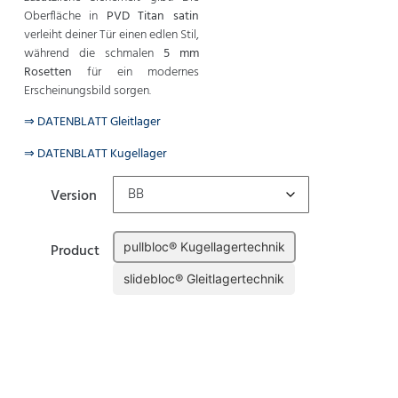
Oberfläche in
PVD Titan satin
verleiht deiner Tür einen edlen Stil,
während die schmalen
5 mm
Rosetten
für ein modernes
Erscheinungsbild sorgen.
⇒ DATENBLATT Gleitlager
⇒ DATENBLATT Kugellager
Version
pullbloc® Kugellagertechnik
Product
slidebloc® Gleitlagertechnik
Zurücksetzen
In den Warenkorb