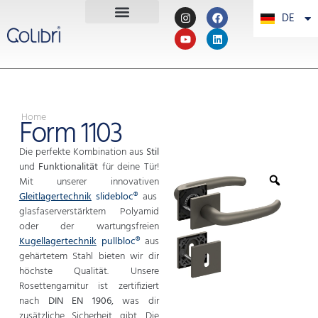
DE
PT
Home
Form 1103
Die perfekte Kombination aus
Stil
und
Funktionalität
für deine Tür!
Mit unserer innovativen
Gleitlagertechnik
slidebloc®
aus
glasfaserverstärktem Polyamid
oder der wartungsfreien
Kugellagertechnik
pullbloc®
aus
gehärtetem Stahl bieten wir dir
höchste Qualität. Unsere
Rosettengarnitur ist zertifiziert
nach
DIN EN 1906
, was dir
zusätzliche Sicherheit gibt. Die