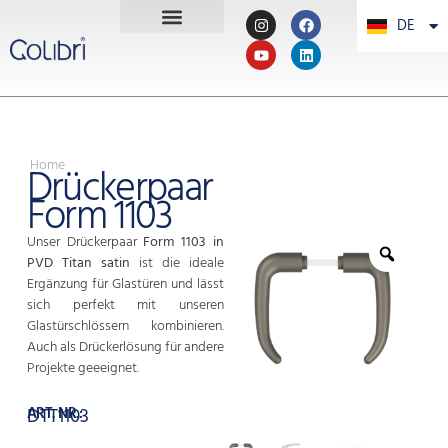
DE
PT
Home
Drückerpaar
Form 1103
Unser Drückerpaar
Form 1103 in
PVD Titan satin
ist die ideale
Ergänzung für Glastüren und lässt
sich perfekt mit unseren
Glastürschlössern kombinieren.
Auch als Drückerlösung für andere
Projekte geeeignet.
ART. NR.:
DTT1103