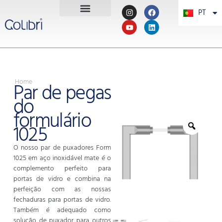
PT
PL
Home
Par de pegas
do
formulário
1025
O nosso par de puxadores Form
1025 em aço inoxidável mate é o
complemento perfeito para
portas de vidro e combina na
perfeição com as nossas
fechaduras para portas de vidro.
Também é adequado como
solução de puxador para outros