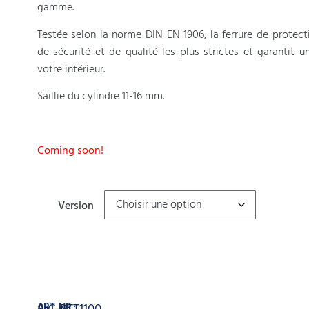
gamme.
Testée selon la norme DIN EN 1906, la ferrure de protec
de sécurité et de qualité les plus strictes et garantit u
votre intérieur.
Saillie du cylindre 11-16 mm.
Coming soon!
Version
Ajouter au panier
ART. NR.: