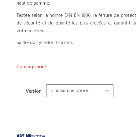
haut de gamme.
Testée selon la norme DIN EN 1906, la ferrure de protec
de sécurité et de qualité les plus élevées et garantit u
votre intérieur.
Saillie du cylindre 11-16 mm.
Coming soon!
Version
Ajouter au panier
ART. NR.: