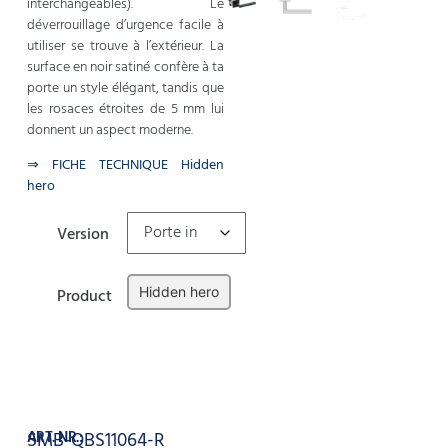
interchangeables). Le
déverrouillage d’urgence facile à
utiliser se trouve à l’extérieur. La
surface en noir satiné confère à ta
porte un style élégant, tandis que
les rosaces étroites de 5 mm lui
donnent un aspect moderne.
⇒ FICHE TECHNIQUE Hidden
hero
Version
Hidden hero
Product
Effacer
Ajouter au panier
ART. NR.:
SMB-QBS11064-R