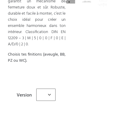
garantit un mécanisme de
fermeture doux et sûr. Robuste,
durable et facile à monter, c’est le
choix idéal pour créer un
ensemble harmonieux dans ton
intérieur. Classification DIN EN
12209 – 3 | M | 5 | 0 | 0 | F | 0 | E |
A/D/0 | 2 | 0.
Choisis tes finitions (aveugle, BB,
PZ ou WC).
Version
Ajouter au panier