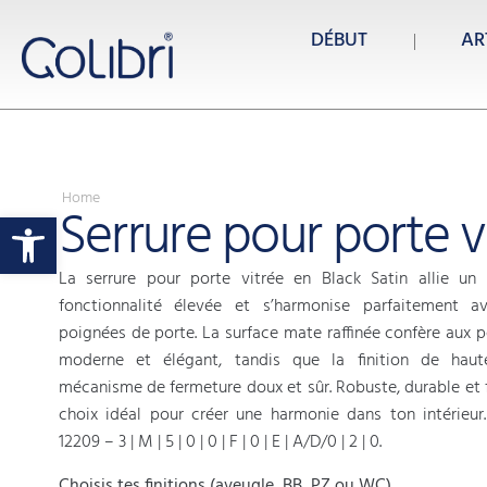
DÉBUT
AR
Home
Serrure pour porte v
Ouvrir la barre d’outils
La serrure pour porte vitrée en Black Satin allie un
fonctionnalité élevée et s’harmonise parfaitement
poignées de porte. La surface mate raffinée confère aux p
moderne et élégant, tandis que la finition de haut
mécanisme de fermeture doux et sûr. Robuste, durable et fa
choix idéal pour créer une harmonie dans ton intérieur.
12209 – 3 | M | 5 | 0 | 0 | F | 0 | E | A/D/0 | 2 | 0.
Choisis tes finitions (aveugle, BB, PZ ou WC).