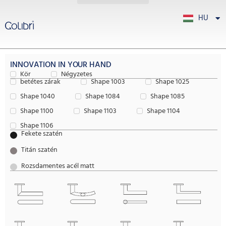
HU
PT
INNOVATION IN YOUR HAND
Kör
Négyzetes
betétes zárak
Shape 1003
Shape 1025
Shape 1040
Shape 1084
Shape 1085
Shape 1100
Shape 1103
Shape 1104
Shape 1106
Fekete szatén
Titán szatén
Rozsdamentes acél matt