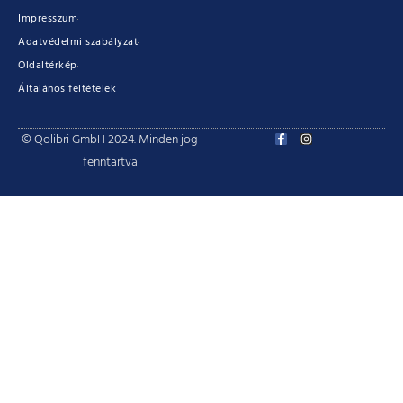
Impresszum
Adatvédelmi szabályzat
Oldaltérkép
Általános feltételek
© Qolibri GmbH 2024. Minden jog
fenntartva