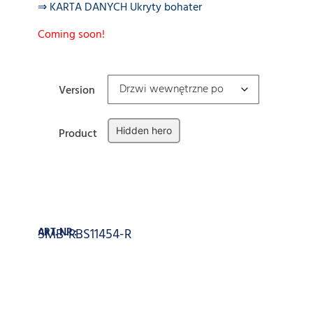
⇒ KARTA DANYCH Ukryty bohater
Coming soon!
Version
Hidden hero
Product
Wyczyść
Dodaj do koszyka
ART. NR.:
SMB-RBS11454-R