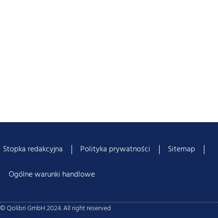
Stopka redakcyjna
Polityka prywatności
Sitemap
Ogólne warunki handlowe
© Qolibri GmbH 2024. All right reserved