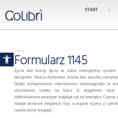
START
Home
Otwórz pasek narzędzi
Formularz 1145
Życie bez kluczy łączy w sobie inteligentny system
designem. Okucia drzwiowe można bez wysiłku zamykać 
Dzięki zintegrowaniu mechanizmu zamykającego w kl
stosowania rozety na klucz (z wyjątkiem okuć 
odblokowanie awaryjne znajduje się na zewnątrz. Czarna
nadaje drzwiom elegancki styl, a wąskie rozety o szer
nowoczesny wygląd.