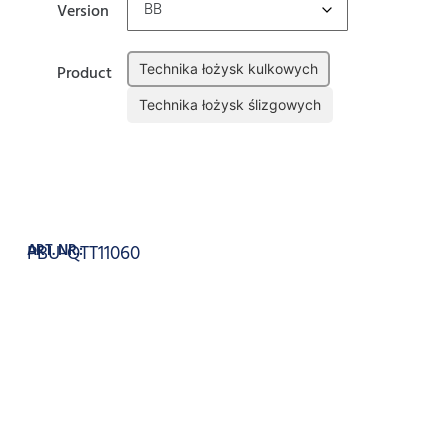
Version
Technika łożysk kulkowych
Product
Technika łożysk ślizgowych
Wyczyść
Dodaj do koszyka
ART. NR.:
PBU-QTT11060