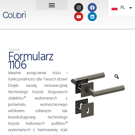
PL
PT
Home
Formularz
1106
Idealne połączenie stylu i
funkcjonalności dla Twoich drzwi!
Dzięki naszej innowacyjnej
technologii łożysk ślizgowych
slidebloc® wykonanych z
poliamidu wzmocnionego
włóknem szklanym lub
bezobsługowej technologii
łożysk kulkowych pullbloc®
wykonanych z hartowanej stali