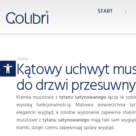
START
Home
Otwórz pasek narzędzi
Kątowy uchwyt mu
do drzwi przesuwn
Klamka muszlowa z
tytanu satynowanego
łączy w sobi
wysoką funkcjonalnością. Matowa powierzchnia ty
elegancki wygląd, a solidne wykonanie zapewnia stabiln
muszlowe z
tytanu satynowanego
mają taki sam wygląd
klamki, dzięki czemu zapewniają spójny wygląd.