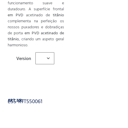
funcionamento suave e
duradouro. A superfície frontal
em PVD
acetinado de
titânio
complementa na perfeição os
nossos puxadores e dobradiças
de porta
em PVD acetinado de
titânio
, criando um aspeto geral
harmonioso.
Version
Limpar
Adicionar
ART. NR.:
ESS-RTT550061