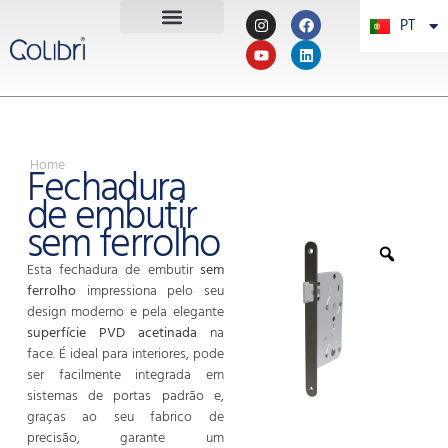
PT
PL
Home
Fechadura
de embutir
sem ferrolho
Esta fechadura de embutir
sem
ferrolho
impressiona pelo seu
design moderno e pela elegante
superfície PVD acetinada
na
face. É ideal para interiores, pode
ser facilmente integrada em
sistemas de portas padrão e,
graças ao seu fabrico de
precisão, garante um