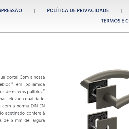
MPRESSÃO
POLÍTICA DE PRIVACIDADE
TERMOS E C
 sua porta! Com a nossa
debloc® em poliamida
os de esferas pullbloc®
ais elevada qualidade.
do com a norma DIN EN
nio acetinado confere à
tas de 5 mm de largura