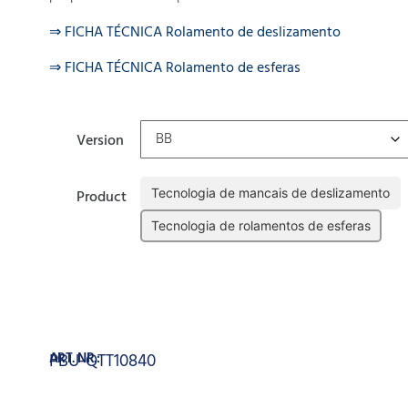
⇒ FICHA TÉCNICA Rolamento de deslizamento
⇒ FICHA TÉCNICA Rolamento de esferas
Version
Tecnologia de mancais de deslizamento
Product
Tecnologia de rolamentos de esferas
Limpar
Adicionar
ART. NR.:
PBU-QTT10840