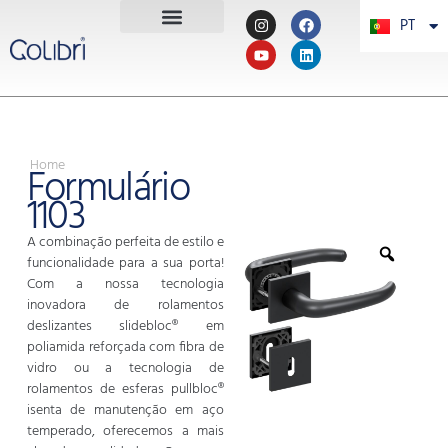
PT
PL
POLÍTICA DE PRIVACIDADE
MAPA DO SÍTIO
TERMOS E CONDIÇÕES GERAIS
Home
Formulário
1103
A combinação perfeita de estilo e
funcionalidade para a sua porta!
Com a nossa tecnologia
inovadora de rolamentos
deslizantes slidebloc® em
poliamida reforçada com fibra de
vidro ou a tecnologia de
rolamentos de esferas pullbloc®
isenta de manutenção em aço
temperado, oferecemos a mais