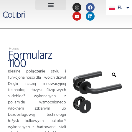
PL
PT
Home
Formularz
1100
Idealne połączenie stylu i
funkcjonalności dla Twoich drzwi!
Dzięki naszej innowacyjnej
technologii łożysk ślizgowych
slidebloc® wykonanych z
poliamidu wzmocnionego
włóknem szklanym lub
bezobsługowej technologii
łożysk kulkowych pullbloc®
wykonanych z hartowanej stali