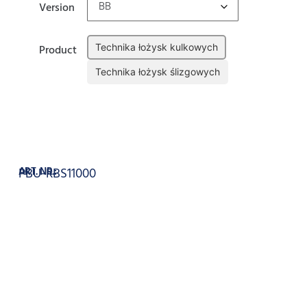
Version
Technika łożysk kulkowych
Product
Technika łożysk ślizgowych
Wyczyść
Dodaj do koszyka
ART. NR.:
PBU-RBS11000