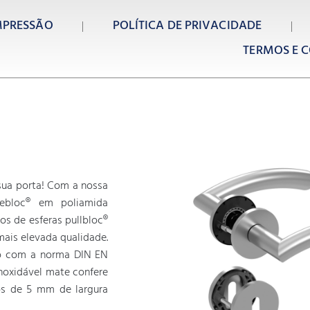
MPRESSÃO
POLÍTICA DE PRIVACIDADE
TERMOS E C
 sua porta! Com a nossa
debloc® em poliamida
os de esferas pullbloc®
ais elevada qualidade.
do com a norma DIN EN
inoxidável mate confere
tos de 5 mm de largura